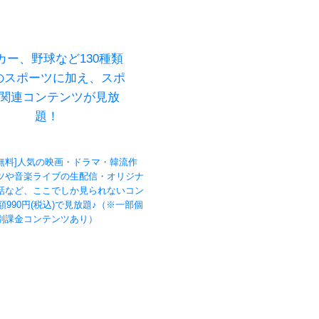
カー、野球など130種類
のスポーツに加え、スポ
関連コンテンツが見放
題！
無料]人気の映画・ドラマ・韓流作
ツや音楽ライブの生配信・オリジナ
話など、ここでしか見られないコン
990円(税込)で見放題♪（※一部個
別課金コンテンツあり）