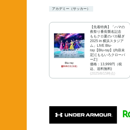
アカデミー（サッカー）
【先着特典】「ハマの
夜祭り番長襲名記念
ももクロ夏のバカ騒ぎ
2025 in 横浜スタジア
ム」LIVE Blu-
ray【Blu-ray】(内容未
定) [ ももいろクローバ
ーZ ]
価格：13,999円（税
込、送料無料)
(2025/8/15時点)