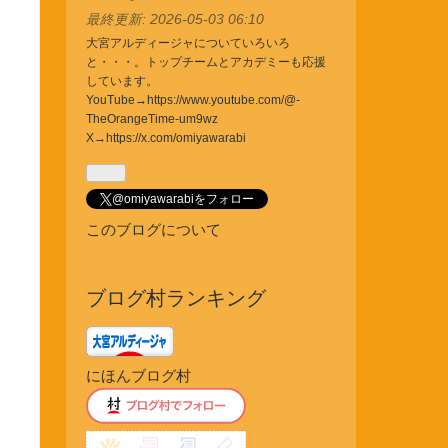
なブ
最終更新:
2026-05-03 06:10
ログ
大宮アルディージャについていろいろ
と・・・。トップチームとアカデミーも応援
Pro
しています。
YouTube→
https://www.youtube.com/@-
TheOrangeTime-um9wz
X→
https://x.com/omiyawarabi
@omiyawarabiをフォロー
このブログについて
ブログ村ランキング
にほんブログ村