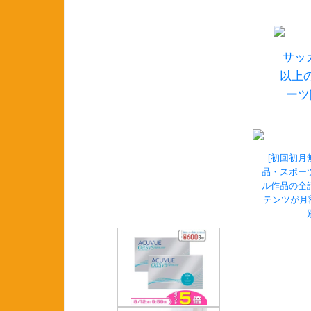
サッ
以上
ーツ
[初回初月
品・スポー
ル作品の全
テンツが月額