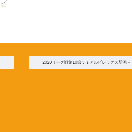
2020リーグ戦第10節ｖｓアルビレックス新潟
»